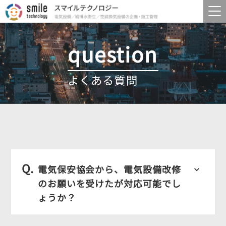
navigate_next
question
navigate_next
よくある質問
navigate_next
navigate_next
navigate_next
navigate_next
navigate_next
navigate_next
navigate_next
Q.
navigate_next
電気保安協会から、電気設備改修
keyboard_arrow_down
のお願いを受けたが対応可能でし
navigate_next
ょうか？
navigate_next