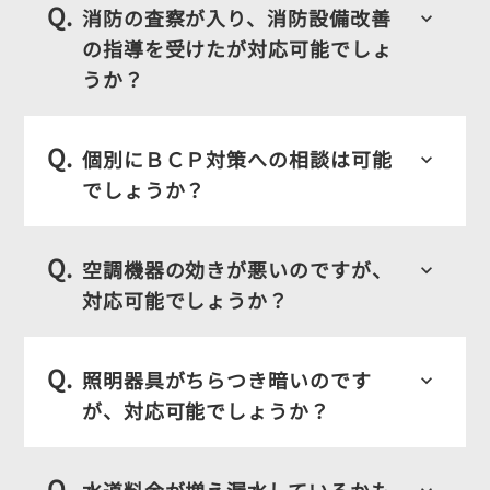
Q.
消防の査察が入り、消防設備改善
navigate_next
keyboard_arrow_down
の指導を受けたが対応可能でしょ
navigate_next
うか？
navigate_next
Q.
個別にＢＣＰ対策への相談は可能
navigate_next
keyboard_arrow_down
でしょうか？
navigate_next
Q.
空調機器の効きが悪いのですが、
keyboard_arrow_down
お電話からのお問い合わせ
対応可能でしょうか？
0566-21-0984
phonelink_ring
Q.
受付時間 平日 9：00～18：00
照明器具がちらつき暗いのです
keyboard_arrow_down
が、対応可能でしょうか？
お問い合わせ
mail_outline
Q.
水道料金が増え漏水しているかも